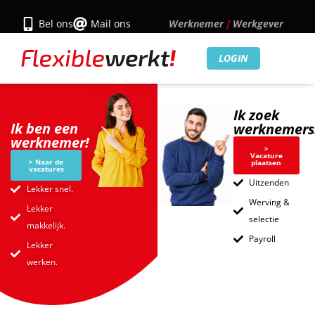
Bel ons
Mail ons
Werknemer
Werkgever
LOGIN
Ik zoek
Ik ben een
werknemers
werknemer!
>
Vacature
> Naar de
plaatsen
vacatures
Uitzenden
Lekker snel.
Werving &
Lekker
selectie
makkelijk.
Payroll
Lekker
werken.